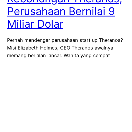
Perusahaan Bernilai 9
Miliar Dolar
Pernah mendengar perusahaan start up Theranos?
Misi Elizabeth Holmes, CEO Theranos awalnya
memang berjalan lancar. Wanita yang sempat
disebut-sebut sebagai the next Steve Jobs ini,
sekian lama menjadi media darling lantaran
penemuannya yang terbilang fenomenal. Namun,
semua pencapaiannya luluh lantak kala Wall Street
Journal memuat laporan investigatif berseri yang
cukup “mind blowing”. Beberapa kejanggalan
perlahan…
June 19, 2018