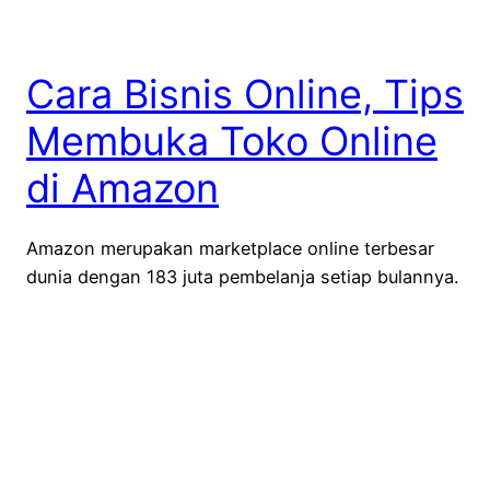
Cara Bisnis Online, Tips
Membuka Toko Online
di Amazon
Amazon merupakan marketplace online terbesar
dunia dengan 183 juta pembelanja setiap bulannya.
Bukan hal baru, jika marketplace ini mampu
menghasilkan para jutawan bahkan milyarder baru
belakangan terakhir membuka toko online-nya di
situs yang didirikan sejak tahun 2000 ini . Salah
satunya adalah Lindsay Windham dan Nate Justiss
dengan bisnis produk-produk aksesoris kulit
(brand Distil Union)…