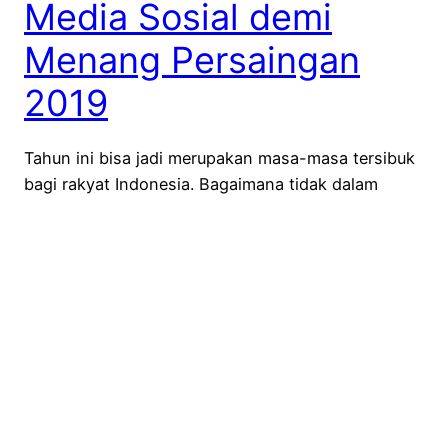
Media Sosial demi
Menang Persaingan
2019
Tahun ini bisa jadi merupakan masa-masa tersibuk
bagi rakyat Indonesia. Bagaimana tidak dalam
jangka waktu 4 bulan ke depan, kita bakal terus
dibombardir dengan ragam gimmick kampanye
capres-cawapres yang menguras energi. Belum lagi
pernyataan-pernyataan para calon legislatif/tim
sukses yang seolah tak ingin kalah meramaikan
kontestasi pilpres. Namun, apakah komunikasi
yang mereka lakukan di ragam kanal…
January 4, 2019