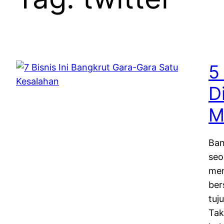
5
D
M
Ban
seo
men
ber
tuj
Tak