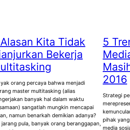
 Alasan Kita Tidak
5 Tr
ianjurkan Bekerja
Media
ultitasking
Masi
2016
yak orang percaya bahwa menjadi
rang master multitasking (alias
Strategi p
gerjakan banyak hal dalam waktu
merepresen
samaan) sangatlah mungkin mencapai
kemuncula
uan, namun benarkah demikian adanya?
pihak yan
 jarang pula, banyak orang beranggapan,
media sosi