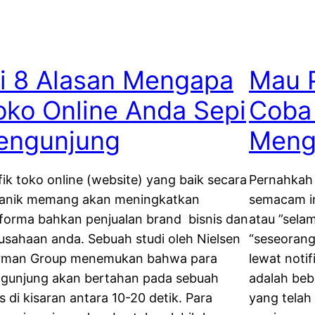
ni 8 Alasan Mengapa
Mau P
oko Online Anda Sepi
Coba
engunjung
Mengh
fik toko online (website) yang baik secara
Pernahkah 
anik memang akan meningkatkan
semacam in
forma bahkan penjualan brand bisnis dan
atau ”selam
usahaan anda. Sebuah studi oleh Nielsen
“seseorang
man Group menemukan bahwa para
lewat notif
gunjung akan bertahan pada sebuah
adalah beb
us di kisaran antara 10-20 detik. Para
yang telah