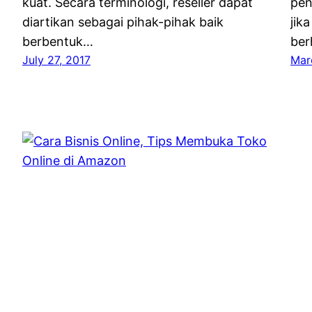
kuat. Secara terminologi, reseller dapat
pen
diartikan sebagai pihak-pihak baik
jik
berbentuk…
ber
July 27, 2017
Mar