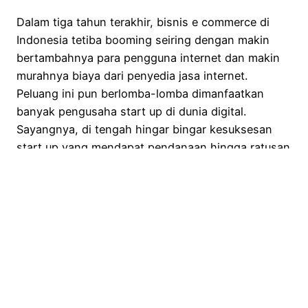
Dalam tiga tahun terakhir, bisnis e commerce di
Indonesia tetiba booming seiring dengan makin
bertambahnya para pengguna internet dan makin
murahnya biaya dari penyedia jasa internet.
Peluang ini pun berlomba-lomba dimanfaatkan
banyak pengusaha start up di dunia digital.
Sayangnya, di tengah hingar bingar kesuksesan
start up yang mendapat pendanaan hingga ratusan
juta dolar dari investor,…
February 14, 2016
See, Feel, Think
Proudly powered by
WordPress