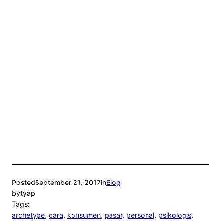
Posted
September 21, 2017
in
Blog
by
tyap
Tags:
archetype
, 
cara
, 
konsumen
, 
pasar
, 
personal
, 
psikologis
, 