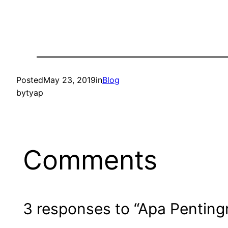
Posted
May 23, 2019
in
Blog
by
tyap
Comments
3 responses to “Apa Pentingn