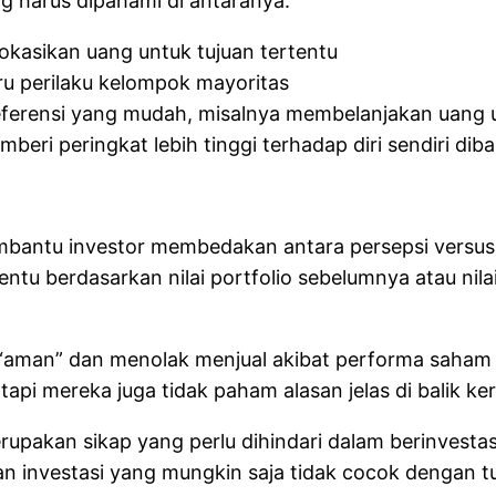
 harus dipahami di antaranya:
kasikan uang untuk tujuan tertentu
u perilaku kelompok mayoritas
eferensi yang mudah, misalnya membelanjakan uang
ri peringkat lebih tinggi terhadap diri sendiri diba
antu investor membedakan antara persepsi versus 
entu berdasarkan nilai portfolio sebelumnya atau nilai
in “aman” dan menolak menjual akibat performa saham y
pi mereka juga tidak paham alasan jelas di balik ker
rupakan sikap yang perlu dihindari dalam berinvestasi
 investasi yang mungkin saja tidak cocok dengan tuj