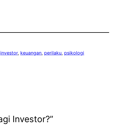
 
investor
, 
keuangan
, 
perilaku
, 
psikologi
gi Investor?”