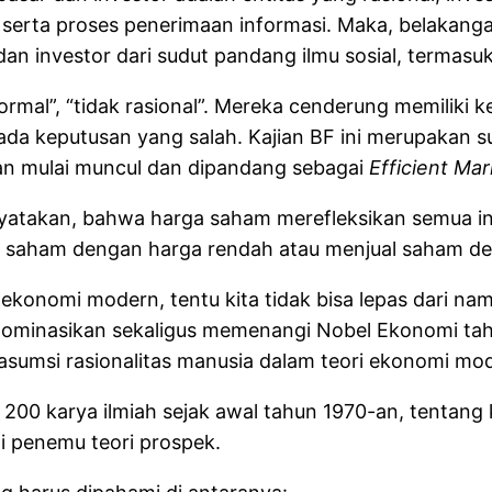
serta proses penerimaan informasi. Maka, belakanga
n investor dari sudut pandang ilmu sosial, termasuk 
rmal”, “tidak rasional”. Mereka cenderung memiliki ke
ada keputusan yang salah. Kajian BF ini merupakan su
an mulai muncul dan dipandang sebagai
Efficient Ma
yatakan, bahwa harga saham merefleksikan semua inf
li saham dengan harga rendah atau menjual saham den
m ekonomi modern, tentu kita tidak bisa lepas dari n
dinominasikan sekaligus memenangi Nobel Ekonomi t
umsi rasionalitas manusia dalam teori ekonomi mo
200 karya ilmiah sejak awal tahun 1970-an, tentang
ai penemu teori prospek.