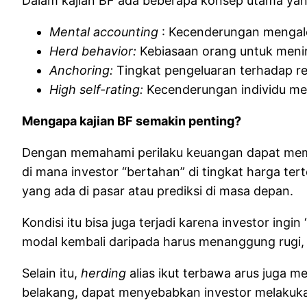
Dalam kajian BF ada beberapa konsep utama yang
Mental accounting
: Kecenderungan mengalo
Herd behavior:
Kebiasaan orang untuk menir
Anchoring:
Tingkat pengeluaran terhadap r
High self-rating:
Kecenderungan individu membe
Mengapa kajian BF semakin penting?
Dengan memahami perilaku keuangan dapat memb
di mana investor “bertahan” di tingkat harga tert
yang ada di pasar atau prediksi di masa depan.
Kondisi itu bisa juga terjadi karena investor ing
modal kembali daripada harus menanggung rugi, ta
Selain itu,
herding
alias ikut terbawa arus juga me
belakang, dapat menyebabkan investor melakukan