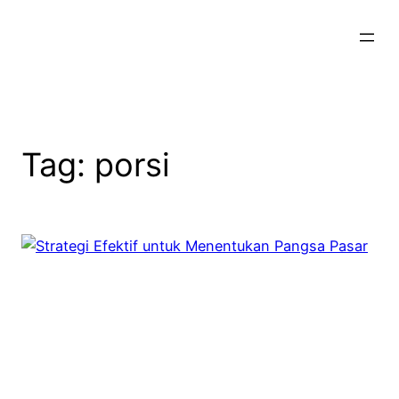
Skip
to
content
Tag:
porsi