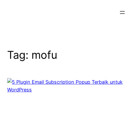
Skip
to
content
Tag:
mofu