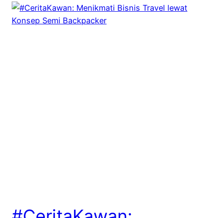
#CeritaKawan: