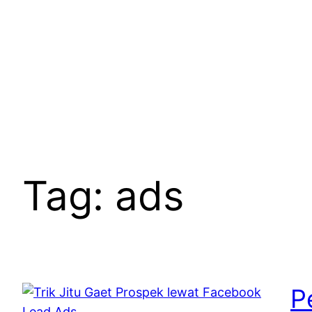
Skip
to
content
Tag:
ads
P