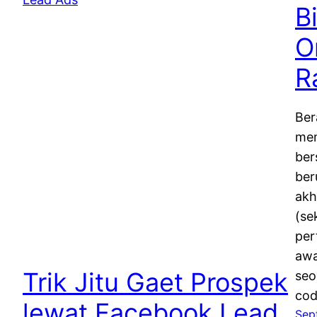
B
O
R
Ber
mem
ber
ber
akh
(se
per
awa
Trik Jitu Gaet Prospek
seo
cod
lewat Facebook Lead
Sep