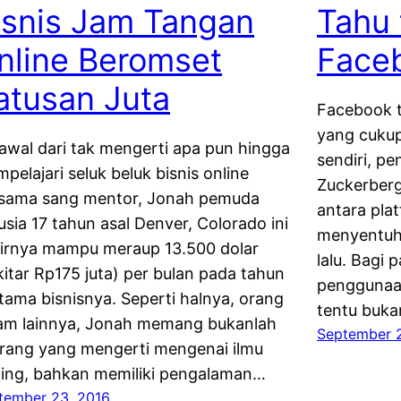
isnis Jam Tangan
Tahu 
nline Beromset
Face
atusan Juta
Facebook te
yang cukup
awal dari tak mengerti apa pun hingga
sendiri, pe
pelajari seluk beluk bisnis online
Zuckerberg 
sama sang mentor, Jonah pemuda
antara plat
usia 17 tahun asal Denver, Colorado ini
menyentuh 
irnya mampu meraup 13.500 dolar
lalu. Bagi 
kitar Rp175 juta) per bulan pada tahun
penggunaan f
tama bisnisnya. Seperti halnya, orang
tentu buka
m lainnya, Jonah memang bukanlah
September 
rang yang mengerti mengenai ilmu
ing, bahkan memiliki pengalaman…
tember 23, 2016