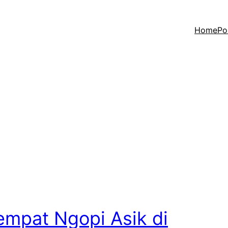
Home
Po
empat Ngopi Asik di