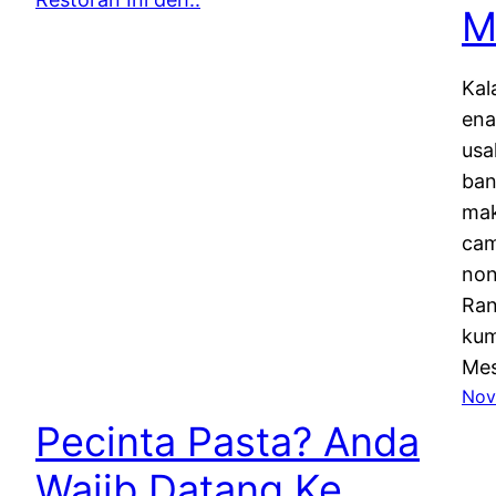
M
Kal
ena
usa
ban
mak
cam
non
Ran
kum
Mes
Nov
Pecinta Pasta? Anda
Wajib Datang Ke