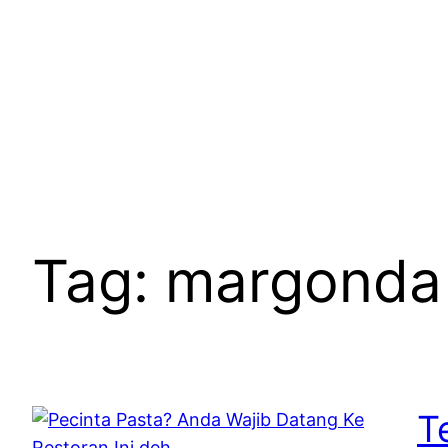
Skip
to
content
Tag:
margonda
T