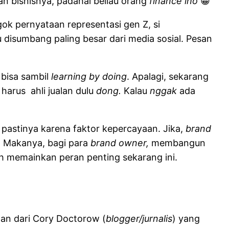
an bisnisnya, padahal beliau orang
finance lho
😀
gok pernyataan representasi gen Z, si
 disumbang paling besar dari media sosial. Pesan
 bisa sambil
learning by doing
. Apalagi, sekarang
s harus ahli jualan dulu
dong.
Kalau
nggak
ada
 pastinya karena faktor kepercayaan. Jika,
brand
. Makanya, bagi para
brand owner,
membangun
gah memainkan peran penting sekarang ini.
aan dari Cory Doctorow (
blogger/jurnalis
) yang