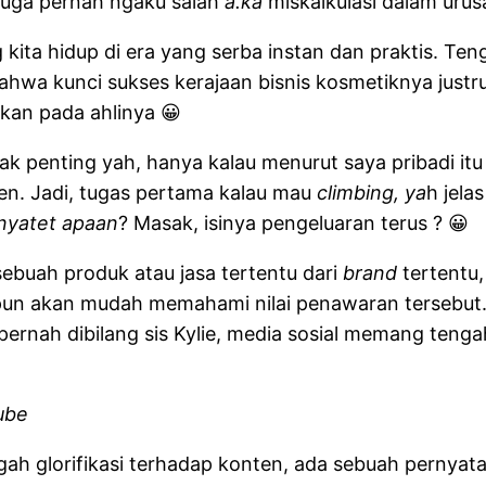
 juga pernah ngaku salah
a.ka
miskalkulasi dalam urus
kita hidup di era yang serba instan dan praktis. Ten
ahwa kunci sukses kerajaan bisnis kosmetiknya justru
hkan pada ahlinya 😀
k penting yah, hanya kalau menurut saya pribadi itu
en. Jadi, tugas pertama kalau mau
climbing, ya
h jela
nyatet apaan
? Masak, isinya pengeluaran terus ? 😀
ebuah produk atau jasa tertentu dari
brand
tertentu,
pun akan mudah memahami nilai penawaran tersebut
ng pernah dibilang sis Kylie, media sosial memang ten
ube
ngah glorifikasi terhadap konten, ada sebuah pernyat