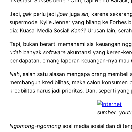
investasi. Sukses bener! Ohh, tapi Reino Barack,
Jadi,
gak
perlu jadi
jiper
juga
sih,
karena sekarang 
supermodel Kylie Jenner yang bilang ke Forbes b
dia: Kuasai Media Sosial!
Kan??
Urusan lain, sera
Tapi, bukan berarti memahami sisi keuangan ngga
udah
banyak
software
akuntansi yang keren-ker
pendapatan, emang laporan keuangan-nya mau
Nah
, salah satu alasan mengapa orang membeli s
membangun kredibilitas, maka calon konsumen 
kredbilitas harus jadi prioritas. Dan, seperti ya
sumber: yout
Ngomong-ngomong
soal media sosial dan di te