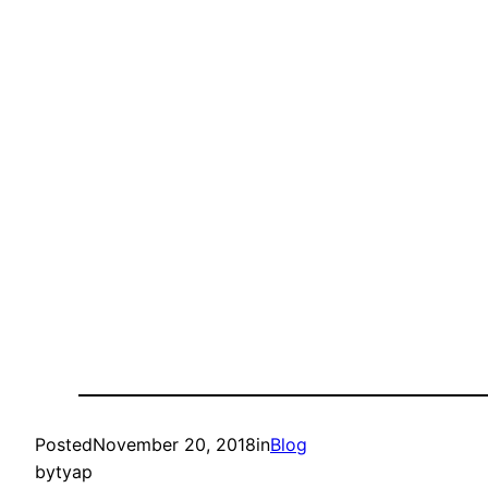
Posted
November 20, 2018
in
Blog
by
tyap