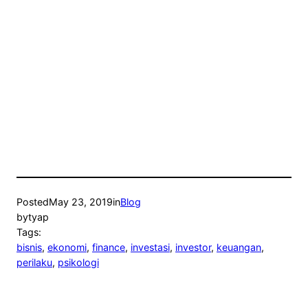
Posted
May 23, 2019
in
Blog
by
tyap
Tags:
bisnis
, 
ekonomi
, 
finance
, 
investasi
, 
investor
, 
keuangan
, 
perilaku
, 
psikologi