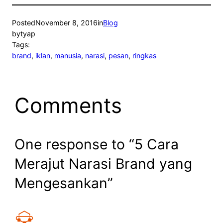
Posted
November 8, 2016
in
Blog
by
tyap
Tags:
brand
, 
iklan
, 
manusia
, 
narasi
, 
pesan
, 
ringkas
Comments
One response to “5 Cara
Merajut Narasi Brand yang
Mengesankan”