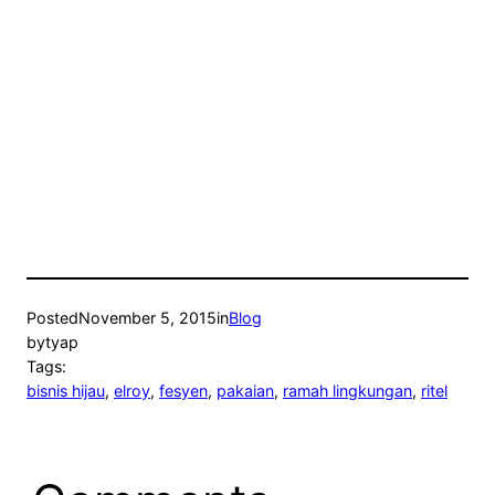
Posted
November 5, 2015
in
Blog
by
tyap
Tags:
bisnis hijau
, 
elroy
, 
fesyen
, 
pakaian
, 
ramah lingkungan
, 
ritel